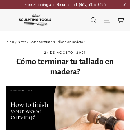
Ir
Free Shipping and Returns | +1 (469) 606-0695
directamente
"C
al
Ca
Buscar
Navega
contenido
Inicio
/
News
/
Cómo terminar tu tallado en madera?
24 DE AGOSTO, 2021
Cómo terminar tu tallado en
madera?