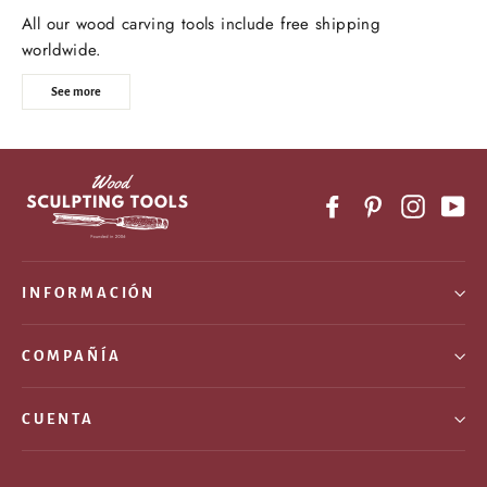
All our wood carving tools include free shipping
worldwide.
See more
Facebook
Pinterest
Instagr
Yo
INFORMACIÓN
COMPAÑÍA
CUENTA