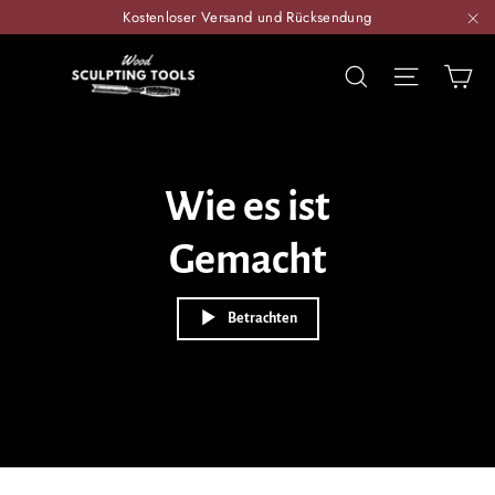
Direkt
Kostenloser Versand und Rücksendung
zum
"S
Inhalt
WOOD
Ei
Suche
Seitenn
SCULPTING
TOOLS
Wie es ist
Gemacht
Betrachten